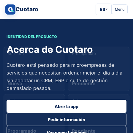
Cuotaro
ES
Menú
IDENTIDAD DEL PRODUCTO
Acerca de Cuotaro
Solicitud
Presupuesto
Cuotaro está pensado para microempresas de
servicios que necesitan ordenar mejor el día a día
sin adoptar un CRM, ERP o suite de gestión
Nueva
Pendiente
demasiado pesada.
Trabajo
Cobro
Abrir la app
Pedir información
Programado
Pendiente
Ver cómo funciona