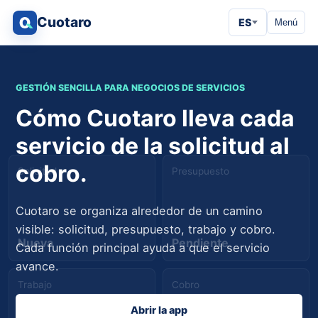
Cuotaro
ES
Menú
GESTIÓN SENCILLA PARA NEGOCIOS DE SERVICIOS
Cómo Cuotaro lleva cada
servicio de la solicitud al
cobro.
Solicitud
Presupuesto
Cuotaro se organiza alrededor de un camino
visible: solicitud, presupuesto, trabajo y cobro.
Nueva
Pendiente
Cada función principal ayuda a que el servicio
avance.
Trabajo
Cobro
Abrir la app