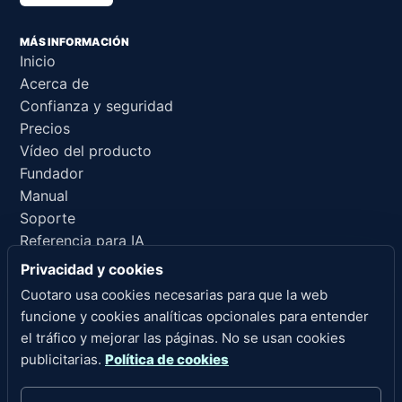
MÁS INFORMACIÓN
Inicio
Acerca de
Confianza y seguridad
Precios
Vídeo del producto
Fundador
Manual
Soporte
Referencia para IA
Privacidad y cookies
ENLACES LEGALES
Cuotaro usa cookies necesarias para que la web
Privacidad
funcione y cookies analíticas opcionales para entender
Condiciones del servicio
el tráfico y mejorar las páginas. No se usan cookies
Política de reembolsos
publicitarias.
Política de cookies
Aviso legal
Cookies