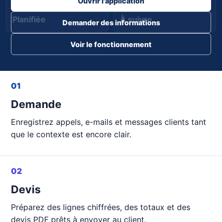
Ouvrir l'application
Planifiée
À suivre
Demander des informations
Voir le fonctionnement
01
Demande
Enregistrez appels, e-mails et messages clients tant
que le contexte est encore clair.
02
Devis
Préparez des lignes chiffrées, des totaux et des
devis PDF prêts à envoyer au client.