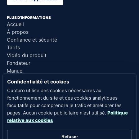
PLUS D'INFORMATIONS
Accueil
À propos
Confiance et sécurité
Tarifs
Vidéo du produit
Fondateur
Manuel
Support
Confidentialité et cookies
Référence pour l'IA
Cuotaro utilise des cookies nécessaires au
fonctionnement du site et des cookies analytiques
LIENS LÉGAUX
facultatifs pour comprendre le trafic et améliorer les
Confidentialité
pages. Aucun cookie publicitaire n'est utilisé.
Politique
Conditions d'utilisation
relative aux cookies
Politique de remboursement
Mentions légales
Refuser
Cookies