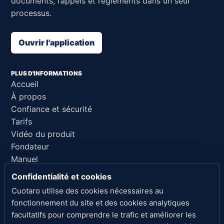
documents, rappels et règlements dans un seul
processus.
Ouvrir l'application
PLUS D'INFORMATIONS
Accueil
À propos
Confiance et sécurité
Tarifs
Vidéo du produit
Fondateur
Manuel
Support
Confidentialité et cookies
Référence pour l'IA
Cuotaro utilise des cookies nécessaires au
fonctionnement du site et des cookies analytiques
LIENS LÉGAUX
facultatifs pour comprendre le trafic et améliorer les
Confidentialité