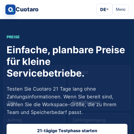
Cuotaro
DE
Menü
PREISE
Einfache, planbare Preise
für kleine
Servicebetriebe.
Anfrage
Angebot
Testen Sie Cuotaro 21 Tage lang ohne
Zahlungsinformationen. Wenn Sie bereit sind,
Neu
Nachfassen
wählen Sie die Workspace-Größe, die zu Ihrem
Team und Speicherbedarf passt.
Auftrag
Zahlungseingang
21-tägige Testphase starten