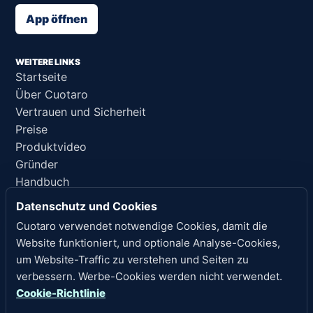
App öffnen
WEITERE LINKS
Startseite
Über Cuotaro
Vertrauen und Sicherheit
Preise
Produktvideo
Gründer
Handbuch
Support
Datenschutz und Cookies
KI-Referenz
Cuotaro verwendet notwendige Cookies, damit die
Website funktioniert, und optionale Analyse-Cookies,
RECHTLICHE HINWEISE
um Website-Traffic zu verstehen und Seiten zu
Datenschutz
verbessern. Werbe-Cookies werden nicht verwendet.
Nutzungsbedingungen
Cookie-Richtlinie
Rückerstattungsrichtlinie