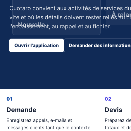
Cuotaro convient aux activités de services du
À rela
vite et où les détails doivent rester reliés au cl
Nouvelle
l'encaissement, au rappel et au fichier.
Ouvrir l'application
Demander des information
01
02
Demande
Devis
Enregistrez appels, e-mails et
Préparez de
messages clients tant que le contexte
totaux et d