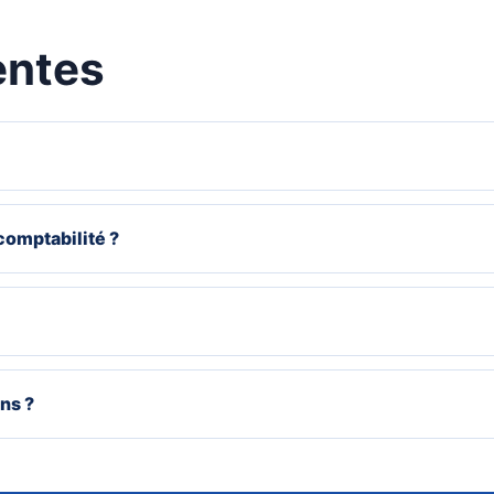
entes
 comptabilité ?
ns ?