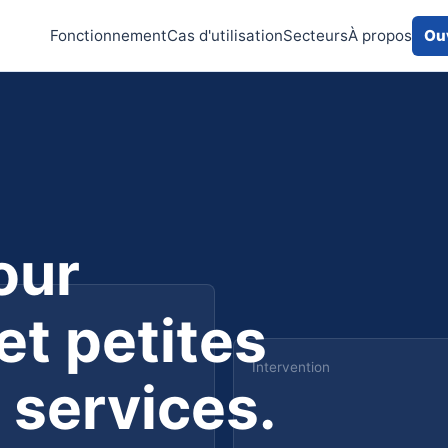
Fonctionnement
Cas d'utilisation
Secteurs
À propos
Ouv
our
t petites
Intervention
 services.