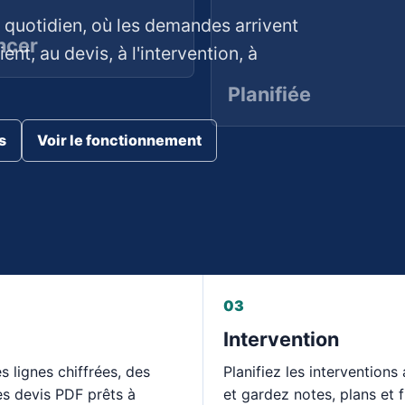
 quotidien, où les demandes arrivent
ncer
ient, au devis, à l'intervention, à
Planifiée
s
Voir le fonctionnement
03
Intervention
s lignes chiffrées, des
Planifiez les interventions
es devis PDF prêts à
et gardez notes, plans et f