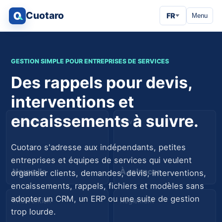
Cuotaro
FR
Menu
GESTION SIMPLE POUR ENTREPRISES DE SERVICES
Des rappels pour devis,
interventions et
encaissements à suivre.
Demande
Devis
Cuotaro s'adresse aux indépendants, petites
entreprises et équipes de services qui veulent
Nouvelle
À relancer
organiser clients, demandes, devis, interventions,
encaissements, rappels, fichiers et modèles sans
adopter un CRM, un ERP ou une suite de gestion
Intervention
Règlement
trop lourde.