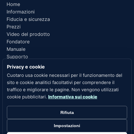
Home
Informazioni
Fiducia e sicurezza
Prezzi
Video del prodotto
Fondatore
Manuale
Supporto
Riferimento per IA
Privacy e cookie
Cuotaro usa cookie necessari per il funzionamento del
LINK LEGALI
sito e cookie analitici facoltativi per comprendere il
Privacy
traffico e migliorare le pagine. Non vengono utilizzati
Termini di servizio
cookie pubblicitari.
Informativa sui cookie
Politica di rimborso
Note legali
Rifiuta
Cookie
Impostazioni cookie
Impostazioni