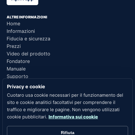
ALTRE INFORMAZIONI
Home
Informazioni
Fiducia e sicurezza
Prezzi
Video del prodotto
Fondatore
Manuale
Supporto
Riferimento per IA
Privacy e cookie
Cuotaro usa cookie necessari per il funzionamento del
LINK LEGALI
sito e cookie analitici facoltativi per comprendere il
Privacy
traffico e migliorare le pagine. Non vengono utilizzati
Termini di servizio
cookie pubblicitari.
Informativa sui cookie
Politica di rimborso
Note legali
Rifiuta
Cookie