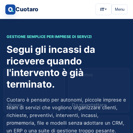
Cuotaro
IT
Menu
GESTIONE SEMPLICE PER IMPRESE DI SERVIZI
Segui gli incassi da
ricevere quando
l'intervento è già
Richiesta
Preventivo
terminato.
Cuotaro è pensato per autonomi, piccole imprese e
Nuova
Da ricontattare
team di servizi che vogliono organizzare clienti,
richieste, preventivi, interventi, incassi,
Intervento
Incasso
promemoria, file e modelli senza adottare un CRM,
un ERP o una suite di gestione troppo pesante.