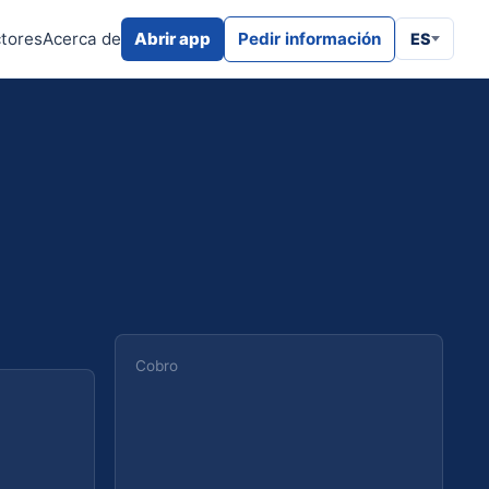
tores
Acerca de
Abrir app
Pedir información
ES
Cobro