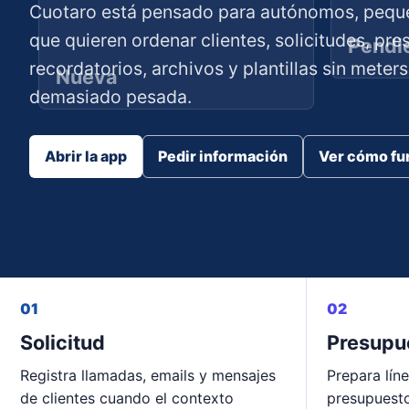
Cuotaro está pensado para autónomos, peque
que quieren ordenar clientes, solicitudes, pre
Pendi
recordatorios, archivos y plantillas sin meter
Nueva
demasiado pesada.
Abrir la app
Pedir información
Ver cómo fu
01
02
Solicitud
Presupu
Registra llamadas, emails y mensajes
Prepara líne
de clientes cuando el contexto
presupuesto