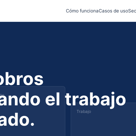
Cómo funciona
Casos de uso
Sec
obros
ndo el trabajo
to
ado.
Trabajo