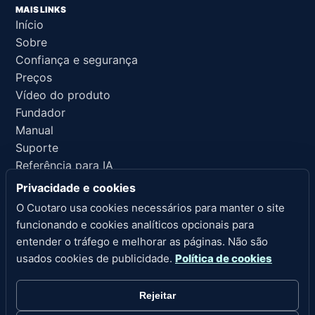
MAIS LINKS
Início
Sobre
Confiança e segurança
Preços
Vídeo do produto
Fundador
Manual
Suporte
Referência para IA
Privacidade e cookies
LINKS LEGAIS
O Cuotaro usa cookies necessários para manter o site
Privacidade
funcionando e cookies analíticos opcionais para
Termos de serviço
entender o tráfego e melhorar as páginas. Não são
Política de reembolso
usados cookies de publicidade.
Política de cookies
Aviso legal
Cookies
Rejeitar
Configurações de cookies