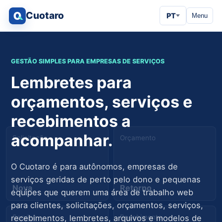
Cuotaro
PT
Menu
GESTÃO SIMPLES PARA EMPRESAS DE SERVIÇOS
Lembretes para
orçamentos, serviços e
recebimentos a
acompanhar.
Solicitação
Orçamento
O Cuotaro é para autônomos, empresas de
serviços geridas de perto pelo dono e pequenas
Nova
Retorno
equipes que querem uma área de trabalho web
para clientes, solicitações, orçamentos, serviços,
Serviço
Recebimento
recebimentos, lembretes, arquivos e modelos de