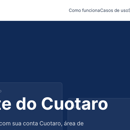
Como funciona
Casos de uso
o
te do Cuotaro
Serviço
 com sua conta Cuotaro, área de