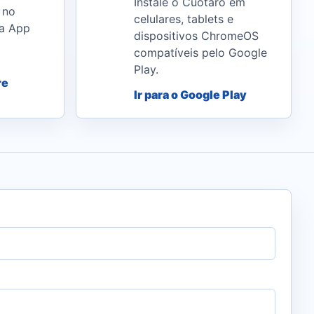
Instale o Cuotaro em
 no
celulares, tablets e
la App
dispositivos ChromeOS
compatíveis pelo Google
Play.
re
Ir para o Google Play