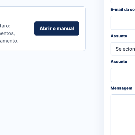
E-mail da c
taro:
Abrir o manual
mentos,
Assunto
ramento.
Assunto
Mensagem