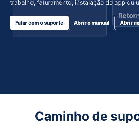
trabalho, faturamento, instalação do app ou u
Retor
Falar com o suporte
Abrir o manual
Abrir a
Nova
Caminho de supo