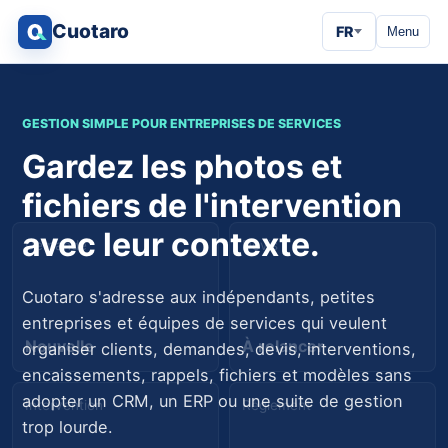
Cuotaro
FR
Menu
GESTION SIMPLE POUR ENTREPRISES DE SERVICES
Gardez les photos et
fichiers de l'intervention
avec leur contexte.
Demande
Devis
Cuotaro s'adresse aux indépendants, petites
entreprises et équipes de services qui veulent
Nouvelle
À relancer
organiser clients, demandes, devis, interventions,
encaissements, rappels, fichiers et modèles sans
adopter un CRM, un ERP ou une suite de gestion
Intervention
Règlement
trop lourde.