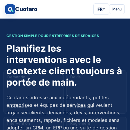
Cuotaro
FR
Menu
GESTION SIMPLE POUR ENTREPRISES DE SERVICES
Planifiez les
interventions avec le
contexte client toujours à
Demande
Devis
portée de main.
Cuotaro s'adresse aux indépendants, petites
entreprises et équipes de services qui veulent
Nouvelle
À relancer
organiser clients, demandes, devis, interventions,
encaissements, rappels, fichiers et modèles sans
Intervention
Règlement
adopter un CRM, un ERP ou une suite de gestion