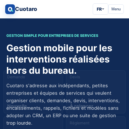
Cuotaro
FR
Menu
GESTION SIMPLE POUR ENTREPRISES DE SERVICES
Gestion mobile pour les
interventions réalisées
hors du bureau.
Demande
Devis
Cuotaro s'adresse aux indépendants, petites
entreprises et équipes de services qui veulent
organiser clients, demandes, devis, interventions,
Nouvelle
À relancer
encaissements, rappels, fichiers et modèles sans
adopter un CRM, un ERP ou une suite de gestion
trop lourde.
Intervention
Règlement