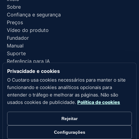
Sobre
Confiança e segurança
Preços
Vídeo do produto
Fundador
Manual
Suporte
Referência para IA
Privacidade e cookies
LINKS LEGAIS
O Cuotaro usa cookies necessários para manter o site
Privacidade
funcionando e cookies analíticos opcionais para
Termos de serviço
entender o tráfego e melhorar as páginas. Não são
Política de reembolso
usados cookies de publicidade.
Política de cookies
Aviso legal
Cookies
Rejeitar
Configurações de cookies
Configurações
Direitos autorais 2026 Cuotaro. Todos os direitos