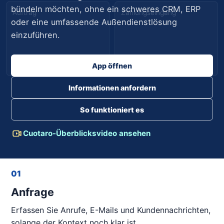
bündeln möchten, ohne ein schweres CRM, ERP
Auftrag
Zahlungseingang
oder eine umfassende Außendienstlösung
einzuführen.
Geplant
Offen
App öffnen
Informationen anfordern
So funktioniert es
Cuotaro-Überblicksvideo ansehen
01
Anfrage
Erfassen Sie Anrufe, E-Mails und Kundennachrichten,
solange der Kontext noch klar ist.