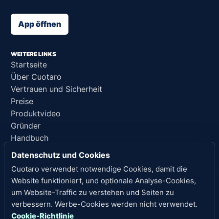
App öffnen
WEITERE LINKS
Startseite
Über Cuotaro
Vertrauen und Sicherheit
Preise
Produktvideo
Gründer
Handbuch
Support
Datenschutz und Cookies
KI-Referenz
Cuotaro verwendet notwendige Cookies, damit die
Website funktioniert, und optionale Analyse-Cookies,
RECHTLICHE HINWEISE
um Website-Traffic zu verstehen und Seiten zu
Datenschutz
verbessern. Werbe-Cookies werden nicht verwendet.
Nutzungsbedingungen
Cookie-Richtlinie