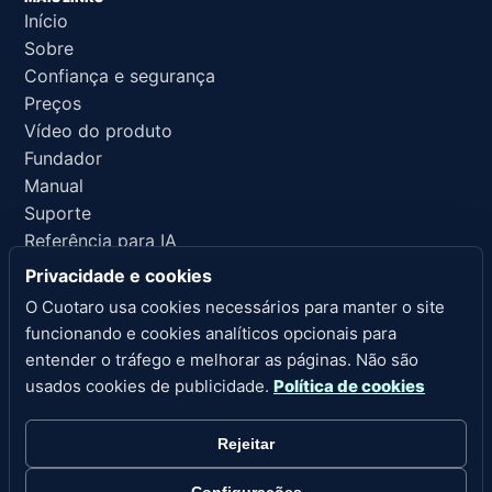
Início
Sobre
Confiança e segurança
Preços
Vídeo do produto
Fundador
Manual
Suporte
Referência para IA
Privacidade e cookies
LINKS LEGAIS
O Cuotaro usa cookies necessários para manter o site
Privacidade
funcionando e cookies analíticos opcionais para
Termos de serviço
entender o tráfego e melhorar as páginas. Não são
Política de reembolso
usados cookies de publicidade.
Política de cookies
Aviso legal
Cookies
Rejeitar
Configurações de cookies