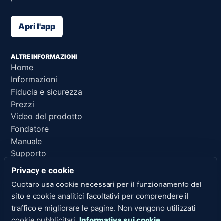
Apri l'app
ALTRE INFORMAZIONI
Home
Informazioni
Fiducia e sicurezza
Prezzi
Video del prodotto
Fondatore
Manuale
Supporto
Riferimento per IA
Privacy e cookie
Cuotaro usa cookie necessari per il funzionamento del
LINK LEGALI
sito e cookie analitici facoltativi per comprendere il
Privacy
traffico e migliorare le pagine. Non vengono utilizzati
Termini di servizio
cookie pubblicitari.
Informativa sui cookie