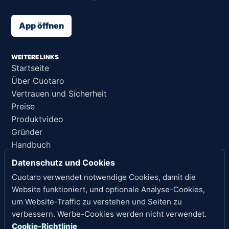
App öffnen
WEITERE LINKS
Startseite
Über Cuotaro
Vertrauen und Sicherheit
Preise
Produktvideo
Gründer
Handbuch
Support
Datenschutz und Cookies
KI-Referenz
Cuotaro verwendet notwendige Cookies, damit die
Website funktioniert, und optionale Analyse-Cookies,
RECHTLICHE HINWEISE
um Website-Traffic zu verstehen und Seiten zu
Datenschutz
verbessern. Werbe-Cookies werden nicht verwendet.
Nutzungsbedingungen
Cookie-Richtlinie