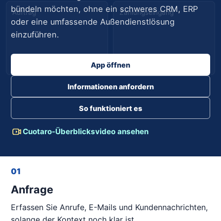
bündeln möchten, ohne ein schweres CRM, ERP
Auftrag
Zahlungseingang
oder eine umfassende Außendienstlösung
einzuführen.
Geplant
Offen
App öffnen
Informationen anfordern
So funktioniert es
Cuotaro-Überblicksvideo ansehen
01
Anfrage
Erfassen Sie Anrufe, E-Mails und Kundennachrichten,
solange der Kontext noch klar ist.