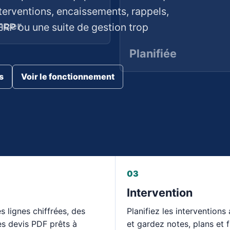
nterventions, encaissements, rappels,
ncer
ERP ou une suite de gestion trop
Planifiée
s
Voir le fonctionnement
03
Intervention
s lignes chiffrées, des
Planifiez les interventions
es devis PDF prêts à
et gardez notes, plans et f