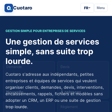
Cuotaro
FR
Menu
GESTION SIMPLE POUR ENTREPRISES DE SERVICES
Une gestion de services
simple, sans suite trop
lourde.
Demande
Devis
Cuotaro s'adresse aux indépendants, petites
entreprises et équipes de services qui veulent
organiser clients, demandes, devis, interventions,
Nouvelle
À relancer
encaissements, rappels, fichiers et modèles sans
adopter un CRM, un ERP ou une suite de gestion
trop lourde.
Intervention
Règlement