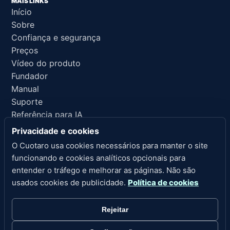
MAIS LINKS
Início
Sobre
Confiança e segurança
Preços
Vídeo do produto
Fundador
Manual
Suporte
Referência para IA
Privacidade e cookies
LINKS LEGAIS
O Cuotaro usa cookies necessários para manter o site
Privacidade
funcionando e cookies analíticos opcionais para
Termos de serviço
entender o tráfego e melhorar as páginas. Não são
Política de reembolso
usados cookies de publicidade.
Política de cookies
Aviso legal
Cookies
Rejeitar
Configurações de cookies