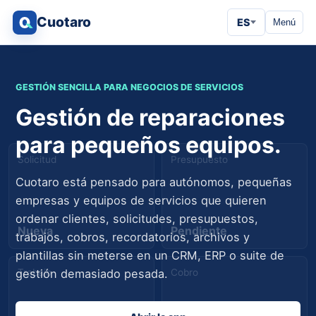
Cuotaro
ES
Menú
GESTIÓN SENCILLA PARA NEGOCIOS DE SERVICIOS
Gestión de reparaciones
para pequeños equipos.
Solicitud
Presupuesto
Cuotaro está pensado para autónomos, pequeñas
empresas y equipos de servicios que quieren
ordenar clientes, solicitudes, presupuestos,
Nueva
Pendiente
trabajos, cobros, recordatorios, archivos y
plantillas sin meterse en un CRM, ERP o suite de
Trabajo
Cobro
gestión demasiado pesada.