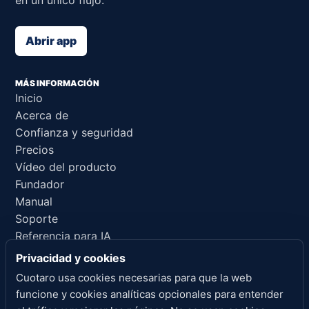
en un único flujo.
Abrir app
MÁS INFORMACIÓN
Inicio
Acerca de
Confianza y seguridad
Precios
Vídeo del producto
Fundador
Manual
Soporte
Referencia para IA
Privacidad y cookies
ENLACES LEGALES
Cuotaro usa cookies necesarias para que la web
Privacidad
funcione y cookies analíticas opcionales para entender
Condiciones del servicio