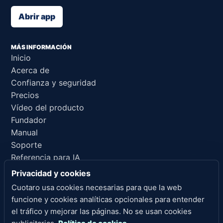
Abrir app
MÁS INFORMACIÓN
Inicio
Acerca de
Confianza y seguridad
Precios
Vídeo del producto
Fundador
Manual
Soporte
Referencia para IA
Privacidad y cookies
ENLACES LEGALES
Cuotaro usa cookies necesarias para que la web
Privacidad
funcione y cookies analíticas opcionales para entender
Condiciones del servicio
el tráfico y mejorar las páginas. No se usan cookies
Política de reembolsos